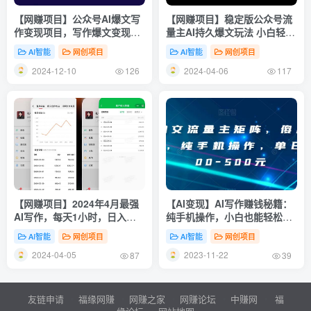
【网赚项目】公众号AI爆文写
【网赚项目】稳定版公众号流
作变现项目，写作爆文变现的
量主AI持久爆文玩法 小白轻松
秘籍
掌握 2个月实测半小时日入
AI智能
网创项目
AI智能
网创项目
200
2024-12-10
2024-04-06
126
117
【网赚项目】2024年4月最强
【AI变现】AI写作赚钱秘籍：
AI写作，每天1小时，日入
纯手机操作，小白也能轻松上
1000-3000，教程有实操视频
手，实现单日收入300-500
AI智能
网创项目
AI智能
网创项目
元！
2024-04-05
2023-11-22
87
39
友链申请
福缘网赚
网赚之家
网赚论坛
中赚网
福