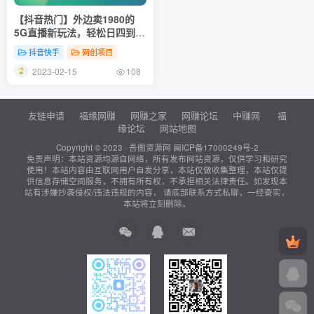
【抖音热门】外边卖1980的
5G直播新玩法，轻松日四到五
位数【详细玩法教程】
抖音快手
网创项目
2023-02-15
108
友链申请
福缘网赚
网赚之家
网赚论坛
中赚网
福
缘论坛
网站地图
Copyright © 2023 ·
吾图资源网
闽ICP备17000249号-2
免责声明：本站资源均源自网络，所有发布网站资源，仅供学习和研究
使用！本站内容由互联网用户自发分享，本站仅做收集整理，本站仅提
供信息存储空间服务，不拥有所有权，不承担相关法律责任。如发现本
站有涉嫌抄袭侵权/违法违规的内容， 请底部联系方式私聊，一经查实，
本站将立刻删除。