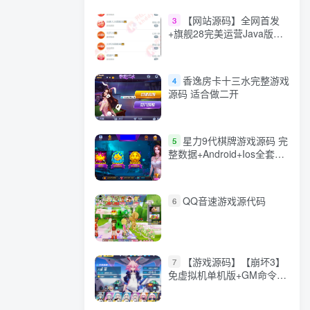
【网站源码】全网首发
3
+旗舰28完美运营Java版高
仿28圈+彩种丰富+机器人
+眯牌
香逸房卡十三水完整游戏
4
源码 适合做二开
星力9代棋牌游戏源码 完
5
整数据+Android+Ios全套
APP客户端 解密工具+视频
教程(见另个链接)
QQ音速游戏源代码
6
【游戏源码】【崩坏3】
7
免虚拟机单机版+GM命令
+全角色+安装教程+不限速
下载