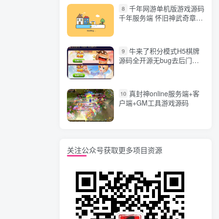
千年网游单机版游戏源码
8
千年服务端 怀旧神武奇章一
键端 任务副本 GM口令代码
牛来了积分模式H5棋牌
9
源码全开源无bug去后门无
漏洞完整源码 价值5000元
真封神online服务端+客
10
户端+GM工具游戏源码
关注公众号获取更多项目资源