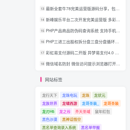
最新全套牛78完美运营版源码分享，包含了资源组件+脚本程序
13
新峰娱乐平台二次开发完美运营版 多彩种多玩法 代理分红+积分兑换
14
PHP产品商品防伪码查询系统 支持手机防假验证网站建设 防伪码自动生成 批量导入
15
PHP三进三出股权拆分盘三盘分盘循环拆分系统源码
16
彩虹易支付源码二开版 异梦易支付4.0 可对接官方/易支付/码支付 去除后门 美化用户中心
17
微信域名防封 微信访问提示浏览器打开 非微信访问直接打开预防域名被封域名被封包换服务
18
网站标签
龙行天下
龙珠电玩
龙珠
龙状元
龙族世界
龙啸西游
龙哥圣装_
龙哥圣装
龙刃H5
龙之谷
齐天圣域
鼠年红包
黑色沙漠
黑神话悟空
黑名单查询录入系统
黑名单举报