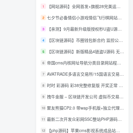
【网站源码】全网首发+旗舰28完美运营Java版高仿28圈+彩种丰富+机器人+眯牌
1
七夕节必备情侣小游戏情侣飞行棋网站源码
2
【亲测】9月最新升级版授权秒U盗U源码/四链盗U源码/自带提币接口
3
【区块链源码】币圈钱包新合约 监控公链转账地址 尾数模拟转账数据生成 0 U攻击带安装说明
4
【区块链源码】新版精品4链盗U源码 无限开代理模式 后台 代理数据可看 包含搭建教程
5
帝国cms内核网址导航分类目录网站程序源码
6
AVATRADE多语言交易所/15国语言交易所/合约交易/期权交易/币币交易/申购/矿机/风控/前端wap/pc纯源码/带搭建教程
7
时时 彩源码 彩38完整修复版 开奖正常 带手机wap
8
拽牛金服 – 区块链开发公司 虚拟币交易系统 虚拟币交易平台开发 虚拟币ico众
9
聚友熊猫CP2.0 带wap手机版+独立代理后台+整站打包全开源
10
最新二次开发众彩网SSC整站PHP源码+WAP手机版+KJ采集器+集成云端在线充值
11
【php源码】苹果cms影视系统成品站打包+电影先生6.1.1模板优化版+15W+数据
12