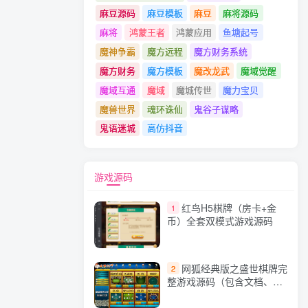
麻豆源码
麻豆模板
麻豆
麻将源码
麻将
鸿蒙王者
鸿蒙应用
鱼塘起号
魔神争霸
魔方远程
魔方财务系统
魔方财务
魔方模板
魔改龙武
魔域觉醒
魔域互通
魔域
魔城传世
魔力宝贝
魔兽世界
魂环诛仙
鬼谷子谋略
鬼语迷城
高仿抖音
游戏源码
红鸟H5棋牌（房卡+金
1
币）全套双模式游戏源码
网狐经典版之盛世棋牌完
2
整游戏源码（包含文档、架
设教程、网站、源代码等）