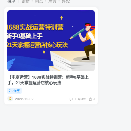
排序
更新
浏览
点赞
评论
【电商运营】1688实战特训营：新手0基础上
手，21天掌握运营店核心玩法
淘宝
2022-12-02
0
85
9