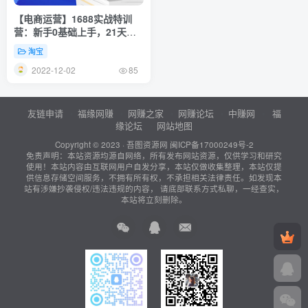
【电商运营】1688实战特训
营：新手0基础上手，21天掌
握运营店核心玩法
淘宝
2022-12-02
85
友链申请
福缘网赚
网赚之家
网赚论坛
中赚网
福
缘论坛
网站地图
Copyright © 2023 ·
吾图资源网
闽ICP备17000249号-2
免责声明：本站资源均源自网络，所有发布网站资源，仅供学习和研究
使用！本站内容由互联网用户自发分享，本站仅做收集整理，本站仅提
供信息存储空间服务，不拥有所有权，不承担相关法律责任。如发现本
站有涉嫌抄袭侵权/违法违规的内容， 请底部联系方式私聊，一经查实，
本站将立刻删除。