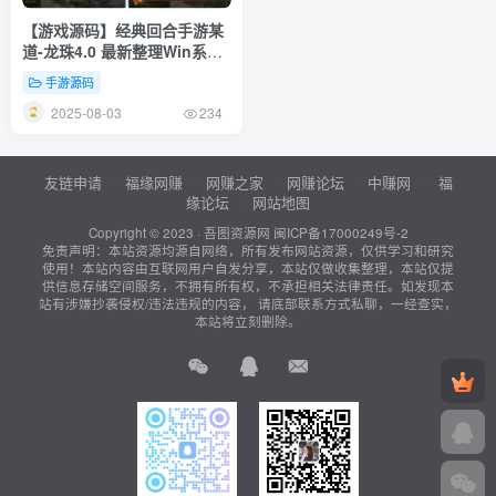
【游戏源码】经典回合手游某
道-龙珠4.0 最新整理Win系服
务端+安卓+运营后台+详细搭
手游源码
建教程
2025-08-03
234
友链申请
福缘网赚
网赚之家
网赚论坛
中赚网
福
缘论坛
网站地图
Copyright © 2023 ·
吾图资源网
闽ICP备17000249号-2
免责声明：本站资源均源自网络，所有发布网站资源，仅供学习和研究
使用！本站内容由互联网用户自发分享，本站仅做收集整理，本站仅提
供信息存储空间服务，不拥有所有权，不承担相关法律责任。如发现本
站有涉嫌抄袭侵权/违法违规的内容， 请底部联系方式私聊，一经查实，
本站将立刻删除。