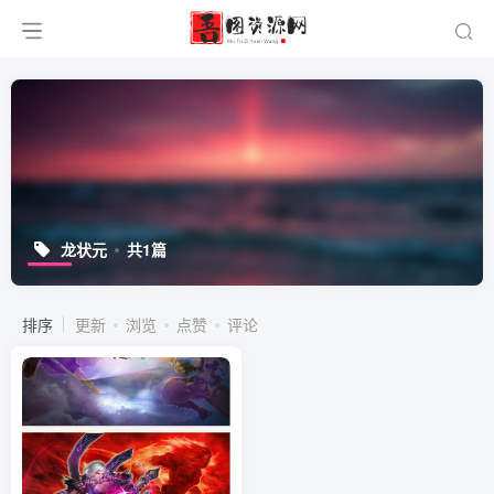
龙状元
共1篇
排序
更新
浏览
点赞
评论