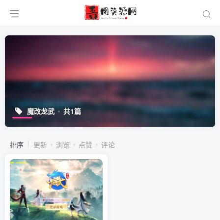
魔改龙武
共1篇
排序
更新
浏览
点赞
评论