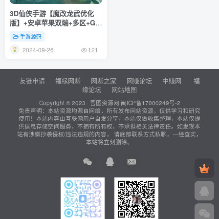
3D仙侠手游【魔改龙武优化
版】+安卓苹果双端+多区+GM
授权后台+Win一键全自动修改
手游源码
端+详细搭建教程
2024-09-26
121
友链申请
福缘网赚
网赚之家
网赚论坛
中赚网
福
缘论坛
网站地图
Copyright © 2023 ·
吾图资源网
闽ICP备17000249号-2
免责声明：本站资源均源自网络，所有发布网站资源，仅供学习和研究
使用！本站内容由互联网用户自发分享，本站仅做收集整理，本站仅提
供信息存储空间服务，不拥有所有权，不承担相关法律责任。如发现本
站有涉嫌抄袭侵权/违法违规的内容， 请底部联系方式私聊，一经查实，
本站将立刻删除。