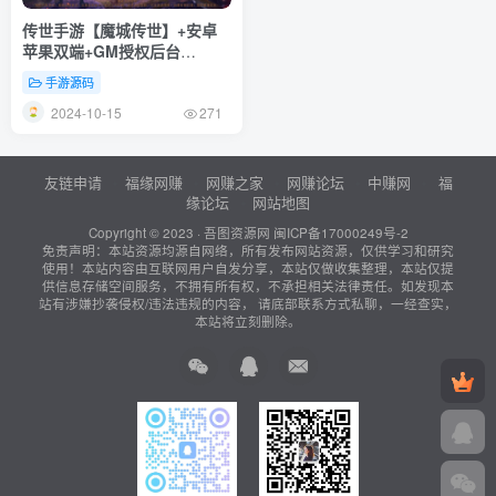
传世手游【魔城传世】+安卓
苹果双端+GM授权后台
+Linux一键全自动搭建脚本
手游源码
+Linux手工服务端+详细搭建
2024-10-15
教程
271
友链申请
福缘网赚
网赚之家
网赚论坛
中赚网
福
缘论坛
网站地图
Copyright © 2023 ·
吾图资源网
闽ICP备17000249号-2
免责声明：本站资源均源自网络，所有发布网站资源，仅供学习和研究
使用！本站内容由互联网用户自发分享，本站仅做收集整理，本站仅提
供信息存储空间服务，不拥有所有权，不承担相关法律责任。如发现本
站有涉嫌抄袭侵权/违法违规的内容， 请底部联系方式私聊，一经查实，
本站将立刻删除。