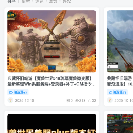
排序
更新
浏览
点赞
评论
典藏怀旧端游【魔兽世界548琉璃魔兽微变版】
典藏怀旧端游
最新整理Win系服务端+登录器+补丁+GM指令教
变渐进版】10
程+详细搭建教程
建教程+GM
端游源码
端游源码
2025-12-18
2025-10-1
0
213
32