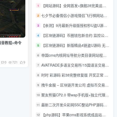
【网站源码】全网首发+旗舰28完美运营Java版高仿28圈+彩种丰富+机器人+眯牌
1
七夕节必备情侣小游戏情侣飞行棋网站源码
2
【亲测】9月最新升级版授权秒U盗U源码/四链盗U源码/自带提币接口
3
【区块链源码】币圈钱包新合约 监控公链转账地址 尾数模拟转账数据生成 0 U攻击带安装说明
4
语音教程+命令
【区块链源码】新版精品4链盗U源码 无限开代理模式 后台 代理数据可看 包含搭建教程
5
帝国cms内核网址导航分类目录网站程序源码
6
0
721
9
AVATRADE多语言交易所/15国语言交易所/合约交易/期权交易/币币交易/申购/矿机/风控/前端wap/pc纯源码/带搭建教程
7
时时 彩源码 彩38完整修复版 开奖正常 带手机wap
8
拽牛金服 – 区块链开发公司 虚拟币交易系统 虚拟币交易平台开发 虚拟币ico众
9
聚友熊猫CP2.0 带wap手机版+独立代理后台+整站打包全开源
10
最新二次开发众彩网SSC整站PHP源码+WAP手机版+KJ采集器+集成云端在线充值
11
【php源码】苹果cms影视系统成品站打包+电影先生6.1.1模板优化版+15W+数据
12