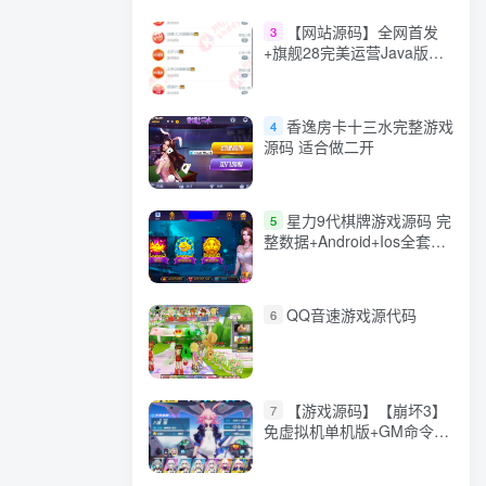
【网站源码】全网首发
3
+旗舰28完美运营Java版高
仿28圈+彩种丰富+机器人
+眯牌
香逸房卡十三水完整游戏
4
源码 适合做二开
星力9代棋牌游戏源码 完
5
整数据+Android+Ios全套
APP客户端 解密工具+视频
教程(见另个链接)
QQ音速游戏源代码
6
【游戏源码】【崩坏3】
7
免虚拟机单机版+GM命令
+全角色+安装教程+不限速
下载