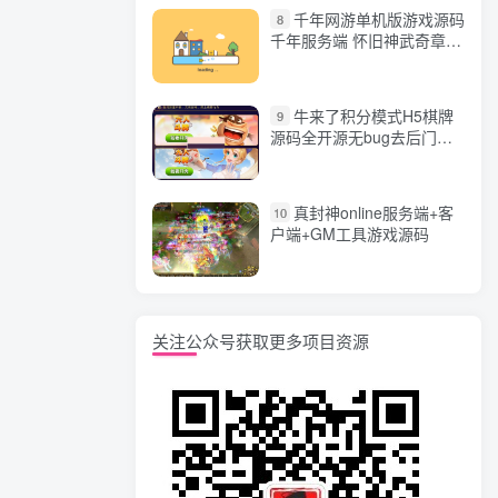
千年网游单机版游戏源码
8
千年服务端 怀旧神武奇章一
键端 任务副本 GM口令代码
牛来了积分模式H5棋牌
9
源码全开源无bug去后门无
漏洞完整源码 价值5000元
真封神online服务端+客
10
户端+GM工具游戏源码
关注公众号获取更多项目资源