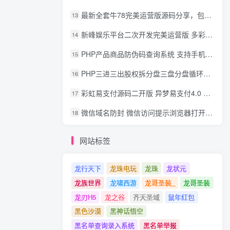
最新全套牛78完美运营版源码分享，包含了资源组件+脚本程序
13
新峰娱乐平台二次开发完美运营版 多彩种多玩法 代理分红+积分兑换
14
PHP产品商品防伪码查询系统 支持手机防假验证网站建设 防伪码自动生成 批量导入
15
PHP三进三出股权拆分盘三盘分盘循环拆分系统源码
16
彩虹易支付源码二开版 异梦易支付4.0 可对接官方/易支付/码支付 去除后门 美化用户中心
17
微信域名防封 微信访问提示浏览器打开 非微信访问直接打开预防域名被封域名被封包换服务
18
网站标签
龙行天下
龙珠电玩
龙珠
龙状元
龙族世界
龙啸西游
龙哥圣装_
龙哥圣装
龙刃H5
龙之谷
齐天圣域
鼠年红包
黑色沙漠
黑神话悟空
黑名单查询录入系统
黑名单举报