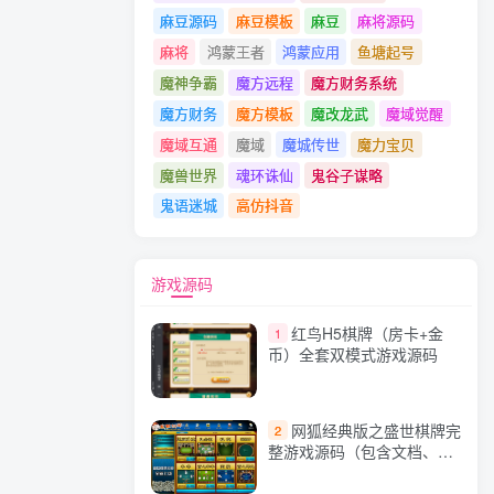
麻豆源码
麻豆模板
麻豆
麻将源码
麻将
鸿蒙王者
鸿蒙应用
鱼塘起号
魔神争霸
魔方远程
魔方财务系统
魔方财务
魔方模板
魔改龙武
魔域觉醒
魔域互通
魔域
魔城传世
魔力宝贝
魔兽世界
魂环诛仙
鬼谷子谋略
鬼语迷城
高仿抖音
游戏源码
红鸟H5棋牌（房卡+金
1
币）全套双模式游戏源码
网狐经典版之盛世棋牌完
2
整游戏源码（包含文档、架
设教程、网站、源代码等）