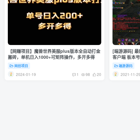
【网赚项目】魔兽世界美服plus版本全自动打金
[端游源码] 
搬砖，单机日入1000+可矩阵操作，多开多得
客户端 板本号3
网创项目
端游源码
2024-01-19
2021-11-2
1
98
20