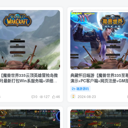
【魔兽世界335云顶英雄冒险岛微
典藏怀旧端游【魔兽世界335至
月最新打包Win系服务端+详细搭
演示+PC客户端+网页注册+GM指
指令教程+登录器+补丁
键服务端+详细搭建教程
端游源码
6
2024-08-23
0
127
46