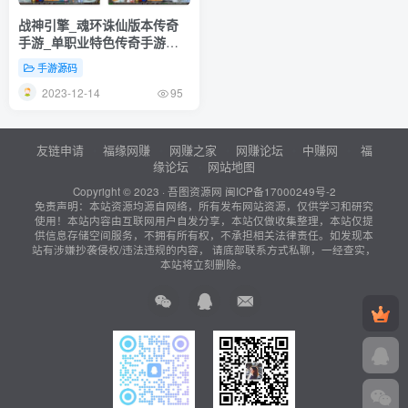
战神引擎_魂环诛仙版本传奇
手游_单职业特色传奇手游
_Win服务端_通用视频架设教
手游源码
程_GM授权物品后台_gm直冲
2023-12-14
网页后台_安卓版本
95
友链申请
福缘网赚
网赚之家
网赚论坛
中赚网
福
缘论坛
网站地图
Copyright © 2023 ·
吾图资源网
闽ICP备17000249号-2
免责声明：本站资源均源自网络，所有发布网站资源，仅供学习和研究
使用！本站内容由互联网用户自发分享，本站仅做收集整理，本站仅提
供信息存储空间服务，不拥有所有权，不承担相关法律责任。如发现本
站有涉嫌抄袭侵权/违法违规的内容， 请底部联系方式私聊，一经查实，
本站将立刻删除。