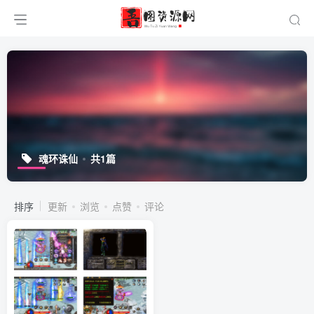
魂环诛仙
共1篇
排序
更新
浏览
点赞
评论