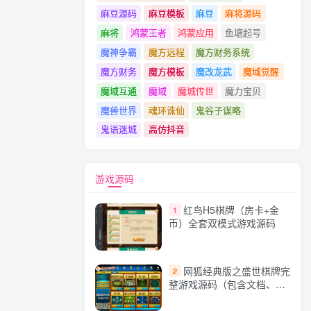
麻豆源码
麻豆模板
麻豆
麻将源码
麻将
鸿蒙王者
鸿蒙应用
鱼塘起号
魔神争霸
魔方远程
魔方财务系统
魔方财务
魔方模板
魔改龙武
魔域觉醒
魔域互通
魔域
魔城传世
魔力宝贝
魔兽世界
魂环诛仙
鬼谷子谋略
鬼语迷城
高仿抖音
游戏源码
红鸟H5棋牌（房卡+金
1
币）全套双模式游戏源码
网狐经典版之盛世棋牌完
2
整游戏源码（包含文档、架
设教程、网站、源代码等）