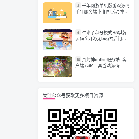
千年网游单机版游戏源码
8
千年服务端 怀旧神武奇章一
键端 任务副本 GM口令代码
牛来了积分模式H5棋牌
9
源码全开源无bug去后门无
漏洞完整源码 价值5000元
真封神online服务端+客
10
户端+GM工具游戏源码
关注公众号获取更多项目资源