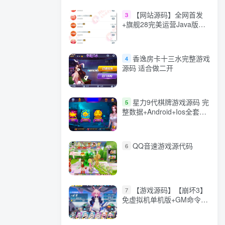
【网站源码】全网首发
3
+旗舰28完美运营Java版高
仿28圈+彩种丰富+机器人
+眯牌
香逸房卡十三水完整游戏
4
源码 适合做二开
星力9代棋牌游戏源码 完
5
整数据+Android+Ios全套
APP客户端 解密工具+视频
教程(见另个链接)
QQ音速游戏源代码
6
【游戏源码】【崩坏3】
7
免虚拟机单机版+GM命令
+全角色+安装教程+不限速
下载