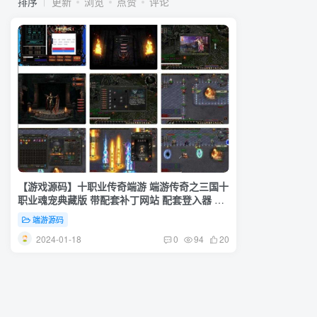
排序
更新
浏览
点赞
评论
【游戏源码】十职业传奇端游 端游传奇之三国十
职业魂宠典藏版 带配套补丁网站 配套登入器 视
频架设教程
端游源码
2024-01-18
0
94
20