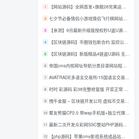
【网站源码】全网首发+旗舰28完美运营Java版高仿28圈+彩种丰富+机器人+眯牌
1
七夕节必备情侣小游戏情侣飞行棋网站源码
2
【亲测】9月最新升级版授权秒U盗U源码/四链盗U源码/自带提币接口
3
【区块链源码】币圈钱包新合约 监控公链转账地址 尾数模拟转账数据生成 0 U攻击带安装说明
4
【区块链源码】新版精品4链盗U源码 无限开代理模式 后台 代理数据可看 包含搭建教程
5
帝国cms内核网址导航分类目录网站程序源码
6
AVATRADE多语言交易所/15国语言交易所/合约交易/期权交易/币币交易/申购/矿机/风控/前端wap/pc纯源码/带搭建教程
7
时时 彩源码 彩38完整修复版 开奖正常 带手机wap
8
拽牛金服 – 区块链开发公司 虚拟币交易系统 虚拟币交易平台开发 虚拟币ico众
9
聚友熊猫CP2.0 带wap手机版+独立代理后台+整站打包全开源
10
最新二次开发众彩网SSC整站PHP源码+WAP手机版+KJ采集器+集成云端在线充值
11
【php源码】苹果cms影视系统成品站打包+电影先生6.1.1模板优化版+15W+数据
12