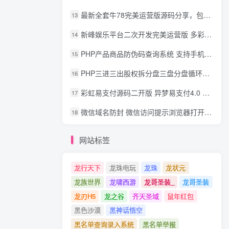
最新全套牛78完美运营版源码分享，包含了资源组件+脚本程序
13
新峰娱乐平台二次开发完美运营版 多彩种多玩法 代理分红+积分兑换
14
PHP产品商品防伪码查询系统 支持手机防假验证网站建设 防伪码自动生成 批量导入
15
PHP三进三出股权拆分盘三盘分盘循环拆分系统源码
16
彩虹易支付源码二开版 异梦易支付4.0 可对接官方/易支付/码支付 去除后门 美化用户中心
17
微信域名防封 微信访问提示浏览器打开 非微信访问直接打开预防域名被封域名被封包换服务
18
网站标签
龙行天下
龙珠电玩
龙珠
龙状元
龙族世界
龙啸西游
龙哥圣装_
龙哥圣装
龙刃H5
龙之谷
齐天圣域
鼠年红包
黑色沙漠
黑神话悟空
黑名单查询录入系统
黑名单举报