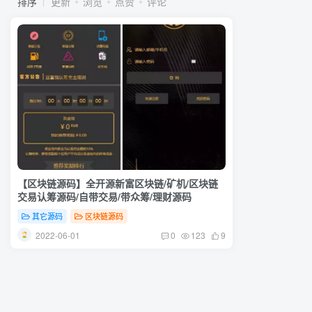
排序
更新
浏览
点赞
评论
【区块链源码】全开源新富区块链/矿机/区块链
交易认筹源码/自带交易/带众筹/理财源码
其它源码
区块链源码
2022-06-01
0
123
9