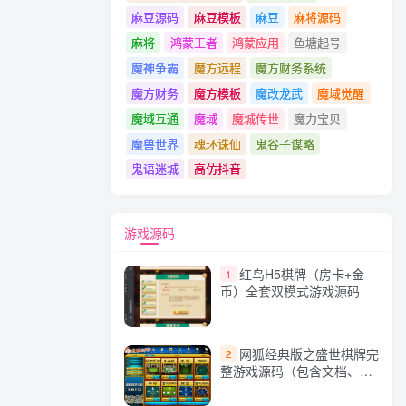
麻豆源码
麻豆模板
麻豆
麻将源码
麻将
鸿蒙王者
鸿蒙应用
鱼塘起号
魔神争霸
魔方远程
魔方财务系统
魔方财务
魔方模板
魔改龙武
魔域觉醒
魔域互通
魔域
魔城传世
魔力宝贝
魔兽世界
魂环诛仙
鬼谷子谋略
鬼语迷城
高仿抖音
游戏源码
红鸟H5棋牌（房卡+金
1
币）全套双模式游戏源码
网狐经典版之盛世棋牌完
2
整游戏源码（包含文档、架
设教程、网站、源代码等）