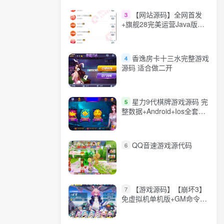
【网站源码】全网首发
3
+旗舰28完美运营Java版高
仿28圈+彩种丰富+机器人
+眯牌
香逸房卡十三水完整游戏
4
源码 适合做二开
星力9代棋牌游戏源码 完
5
整数据+Android+Ios全套
APP客户端 解密工具+视频
教程(见另个链接)
QQ音速游戏源代码
6
【游戏源码】【崩坏3】
7
免虚拟机单机版+GM命令
+全角色+安装教程+不限速
下载