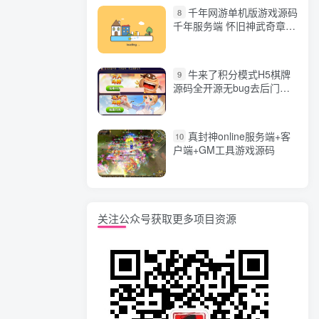
千年网游单机版游戏源码
8
千年服务端 怀旧神武奇章一
键端 任务副本 GM口令代码
牛来了积分模式H5棋牌
9
源码全开源无bug去后门无
漏洞完整源码 价值5000元
真封神online服务端+客
10
户端+GM工具游戏源码
关注公众号获取更多项目资源