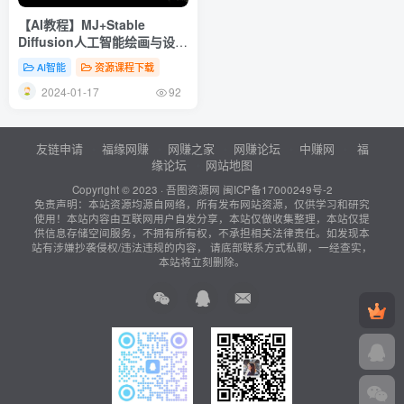
【AI教程】MJ+Stable
Diffusion人工智能绘画与设
计-第6期AIGC课程（35节）
AI智能
资源课程下载
2024-01-17
92
友链申请
福缘网赚
网赚之家
网赚论坛
中赚网
福
缘论坛
网站地图
Copyright © 2023 ·
吾图资源网
闽ICP备17000249号-2
免责声明：本站资源均源自网络，所有发布网站资源，仅供学习和研究
使用！本站内容由互联网用户自发分享，本站仅做收集整理，本站仅提
供信息存储空间服务，不拥有所有权，不承担相关法律责任。如发现本
站有涉嫌抄袭侵权/违法违规的内容， 请底部联系方式私聊，一经查实，
本站将立刻删除。