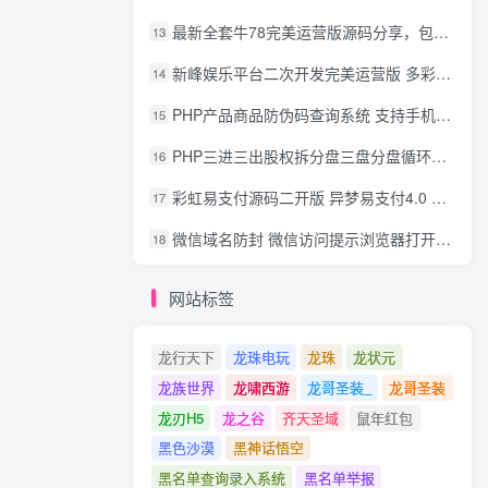
最新全套牛78完美运营版源码分享，包含了资源组件+脚本程序
13
新峰娱乐平台二次开发完美运营版 多彩种多玩法 代理分红+积分兑换
14
PHP产品商品防伪码查询系统 支持手机防假验证网站建设 防伪码自动生成 批量导入
15
PHP三进三出股权拆分盘三盘分盘循环拆分系统源码
16
彩虹易支付源码二开版 异梦易支付4.0 可对接官方/易支付/码支付 去除后门 美化用户中心
17
微信域名防封 微信访问提示浏览器打开 非微信访问直接打开预防域名被封域名被封包换服务
18
网站标签
龙行天下
龙珠电玩
龙珠
龙状元
龙族世界
龙啸西游
龙哥圣装_
龙哥圣装
龙刃H5
龙之谷
齐天圣域
鼠年红包
黑色沙漠
黑神话悟空
黑名单查询录入系统
黑名单举报