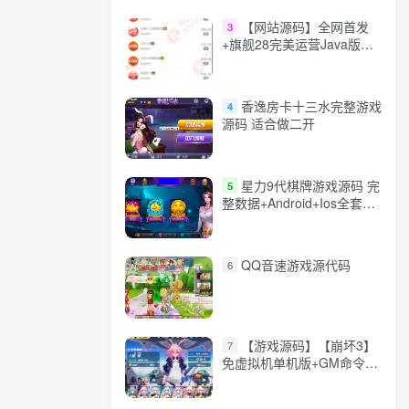
【网站源码】全网首发
3
+旗舰28完美运营Java版高
仿28圈+彩种丰富+机器人
+眯牌
香逸房卡十三水完整游戏
4
源码 适合做二开
星力9代棋牌游戏源码 完
5
整数据+Android+Ios全套
APP客户端 解密工具+视频
教程(见另个链接)
QQ音速游戏源代码
6
【游戏源码】【崩坏3】
7
免虚拟机单机版+GM命令
+全角色+安装教程+不限速
下载