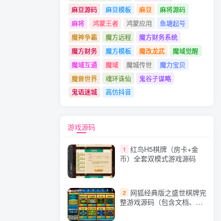
麻豆源码
麻豆模板
麻豆
麻将源码
麻将
鸿蒙王者
鸿蒙应用
鱼塘起号
魔神争霸
魔方远程
魔方财务系统
魔方财务
魔方模板
魔改龙武
魔域觉醒
魔域互通
魔域
魔城传世
魔力宝贝
魔兽世界
魂环诛仙
鬼谷子谋略
鬼语迷城
高仿抖音
游戏源码
红鸟H5棋牌（房卡+金
1
币）全套双模式游戏源码
网狐经典版之盛世棋牌完
2
整游戏源码（包含文档、架
设教程、网站、源代码等）