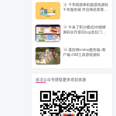
千年网游单机版游戏源码
8
千年服务端 怀旧神武奇章一
键端 任务副本 GM口令代码
牛来了积分模式H5棋牌
9
源码全开源无bug去后门无
漏洞完整源码 价值5000元
真封神online服务端+客
10
户端+GM工具游戏源码
关注公众号获取更多项目资源