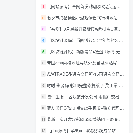
【网站源码】全网首发+旗舰28完美运营Java版高仿28圈+彩种丰富+机器人+眯牌
1
七夕节必备情侣小游戏情侣飞行棋网站源码
2
【亲测】9月最新升级版授权秒U盗U源码/四链盗U源码/自带提币接口
3
【区块链源码】币圈钱包新合约 监控公链转账地址 尾数模拟转账数据生成 0 U攻击带安装说明
4
【区块链源码】新版精品4链盗U源码 无限开代理模式 后台 代理数据可看 包含搭建教程
5
帝国cms内核网址导航分类目录网站程序源码
6
AVATRADE多语言交易所/15国语言交易所/合约交易/期权交易/币币交易/申购/矿机/风控/前端wap/pc纯源码/带搭建教程
7
时时 彩源码 彩38完整修复版 开奖正常 带手机wap
8
拽牛金服 – 区块链开发公司 虚拟币交易系统 虚拟币交易平台开发 虚拟币ico众
9
聚友熊猫CP2.0 带wap手机版+独立代理后台+整站打包全开源
10
最新二次开发众彩网SSC整站PHP源码+WAP手机版+KJ采集器+集成云端在线充值
11
【php源码】苹果cms影视系统成品站打包+电影先生6.1.1模板优化版+15W+数据
12