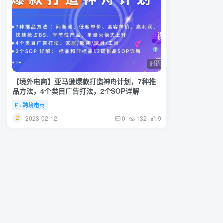
【境外电商】亚马逊爆款打造神舟计划，​7种推
品方法，4个类目广告打法，2个SOP详解
跨境电商
2023-02-12
0
132
9