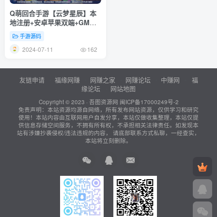
Q萌回合手游【云梦星辰】本
地注册+安卓苹果双端+GM授
权后台+Linux一键全自动搭建
手游源码
脚本+Linux手工服务端+详细
2024-07-11
搭建教程
162
友链申请
福缘网赚
网赚之家
网赚论坛
中赚网
福
缘论坛
网站地图
Copyright © 2023 ·
吾图资源网
闽ICP备17000249号-2
免责声明：本站资源均源自网络，所有发布网站资源，仅供学习和研究
使用！本站内容由互联网用户自发分享，本站仅做收集整理，本站仅提
供信息存储空间服务，不拥有所有权，不承担相关法律责任。如发现本
站有涉嫌抄袭侵权/违法违规的内容， 请底部联系方式私聊，一经查实，
本站将立刻删除。