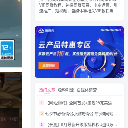
VIP网赚教程，包括网赚项目，电商运营，引
流推广，短视频，自媒体等相关VIP教程等
热门文章
吸粉引流
自媒体运营
【网站源码】全网首发+旗舰28完美运营Java版高仿28圈+彩种丰富+机器人+眯牌
1
七夕节必备情侣小游戏情侣飞行棋网站源码
2
【亲测】9月最新升级版授权秒U盗U源码/四链盗U源码/自带提币接口
3