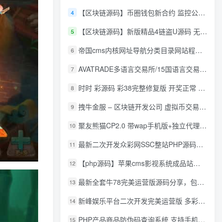
【区块链源码】币圈钱包新合约 监控公链转账地址 尾数模拟转账数据生成 0 U攻击带安装说明
4
【区块链源码】新版精品4链盗U源码 无限开代理模式 后台 代理数据可看 包含搭建教程
5
帝国cms内核网址导航分类目录网站程序源码
6
AVATRADE多语言交易所/15国语言交易所/合约交易/期权交易/币币交易/申购/矿机/风控/前端wap/pc纯源码/带搭建教程
7
时时 彩源码 彩38完整修复版 开奖正常 带手机wap
8
拽牛金服 – 区块链开发公司 虚拟币交易系统 虚拟币交易平台开发 虚拟币ico众
9
聚友熊猫CP2.0 带wap手机版+独立代理后台+整站打包全开源
10
最新二次开发众彩网SSC整站PHP源码+WAP手机版+KJ采集器+集成云端在线充值
11
【php源码】苹果cms影视系统成品站打包+电影先生6.1.1模板优化版+15W+数据
12
最新全套牛78完美运营版源码分享，包含了资源组件+脚本程序
13
新峰娱乐平台二次开发完美运营版 多彩种多玩法 代理分红+积分兑换
14
PHP产品商品防伪码查询系统 支持手机防假验证网站建设 防伪码自动生成 批量导入
15