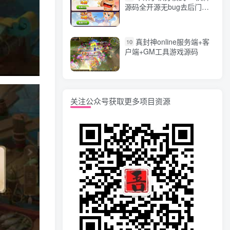
源码全开源无bug去后门无
漏洞完整源码 价值5000元
真封神online服务端+客
10
户端+GM工具游戏源码
关注公众号获取更多项目资源