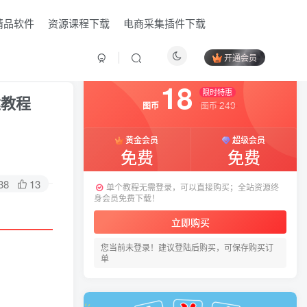
精品软件
资源课程下载
电商采集插件下载
开通会员
付费资源
已售 11
18
限时特惠
建教程
249
图币
图币
黄金会员
超级会员
免费
免费
38
13
单个教程无需登录，可以直接购买；全站资源终
身会员免费下载！
立即购买
您当前未登录！建议登陆后购买，可保存购买订
HI！请登录
单
登录
注册