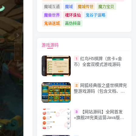
魔域互通
魔域
魔城传世
魔力宝贝
魔兽世界
魂环诛仙
鬼谷子谋略
鬼语迷城
高仿抖音
游戏源码
红鸟H5棋牌（房卡+金
1
币）全套双模式游戏源码
网狐经典版之盛世棋牌完
2
整游戏源码（包含文档、架
设教程、网站、源代码等）
【网站源码】全网首发
3
+旗舰28完美运营Java版高
仿28圈+彩种丰富+机器人
+眯牌