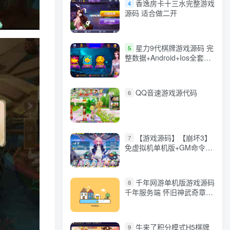
香逸房卡十三水完整游戏
4
源码 适合做二开
星力9代棋牌游戏源码 完
5
整数据+Android+Ios全套
APP客户端 解密工具+视频
教程(见另个链接)
QQ音速游戏源代码
6
【游戏源码】【崩坏3】
7
免虚拟机单机版+GM命令
+全角色+安装教程+不限速
下载
千年网游单机版游戏源码
8
千年服务端 怀旧神武奇章一
键端 任务副本 GM口令代码
牛来了积分模式H5棋牌
9