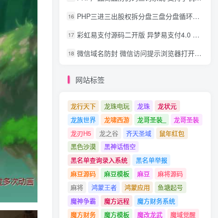
PHP三进三出股权拆分盘三盘分盘循环拆分系统源码
16
彩虹易支付源码二开版 异梦易支付4.0 可对接官方/易支付/码支付 去除后门 美化用户中心
17
微信域名防封 微信访问提示浏览器打开 非微信访问直接打开预防域名被封域名被封包换服务
18
网站标签
龙行天下
龙珠电玩
龙珠
龙状元
龙族世界
龙啸西游
龙哥圣装_
龙哥圣装
龙刃H5
龙之谷
齐天圣域
鼠年红包
黑色沙漠
黑神话悟空
黑名单查询录入系统
黑名单举报
麻豆源码
麻豆模板
麻豆
麻将源码
麻将
鸿蒙王者
鸿蒙应用
鱼塘起号
魔神争霸
魔方远程
魔方财务系统
魔方财务
魔方模板
魔改龙武
魔域觉醒