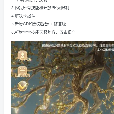
3.修复所有技能和开放PK无限制！
4.解决卡战斗！
5.新增CDK授权后台2.0修复版！
6.新增宝宝技能天籁梵音，五毒俱全