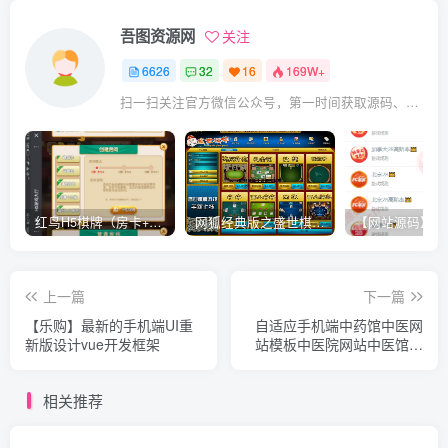
吾图资源网
关注
6626
32
16
169W+
扫一扫关注官方微信公众号，第一时间获取源码、网赚项目资源教程，自媒体等知识干货，让互联网创业赚钱更简单。
红鸟H5棋牌（房卡+金币）全套双模式游戏源码
网狐经典版之盛世棋牌完整游戏源码（包含文档、架设教程、网站、源代码等）
上一篇
下一篇
【乐购】最新的手机端UI重
自适应手机端中药馆中医网
新版设计vue开发框架
站模板中医院网站中医馆介
绍网站中医门诊中医世家中
医文化
相关推荐