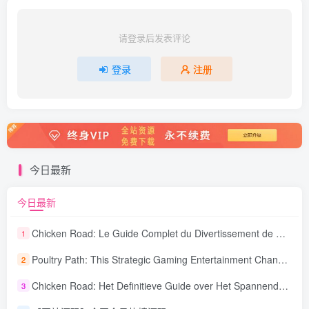
请登录后发表评论
登录
注册
今日最新
今日最新
Chicken Road: Le Guide Complet du Divertissement de Maison de Jeu Stratégique
1
Poultry Path: This Strategic Gaming Entertainment Changing Sequence Forecasting
2
Chicken Road: Het Definitieve Guide over Het Spannende Gokspel
3