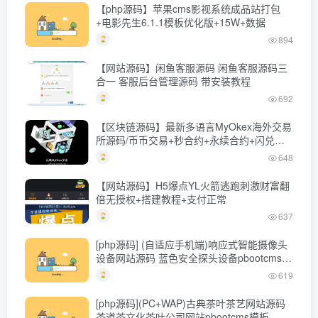
【php源码】苹果cms影视系统成品站打包
+电影先生6.1.1模板优化版+15W+数据
894
【网站源码】闲鱼客服源码 闲鱼客服源码三
合一 客服后台管理源码 带安装教程
692
【区块链源码】最新多语言MyOkex海外交易
所源码/币币交易+秒合约+永续合约+闪兑
+C2C交易+币币申购+后端php
648
【网站源码】H5爆点YL火箭逃跑刺激财富翻
倍无授权+搭建教程+支付正常
637
[php源码] (自适应手机端)响应式智能摄像头
设备网站源码 蓝色安全探头设备pbootcms网
站模板
619
[php源码](PC+WAP)古典茶叶茶艺网站源码
茶道茶文化茶叶公司网站pbootcms模板